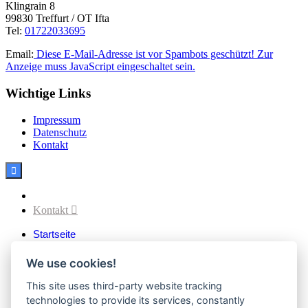
Klingrain 8
99830 Treffurt / OT Ifta
Tel:
01722033695
Email:
Diese E-Mail-Adresse ist vor Spambots geschützt! Zur
Anzeige muss JavaScript eingeschaltet sein.
Wichtige Links
Impressum
Datenschutz
Kontakt

Facebook
Kontakt

Startseite
Aktuelles
Verein
We use cookies!
Vereinsvorstand
Vereinssatzung
This site uses third-party website tracking
Vereinsgeschichte
technologies to provide its services, constantly