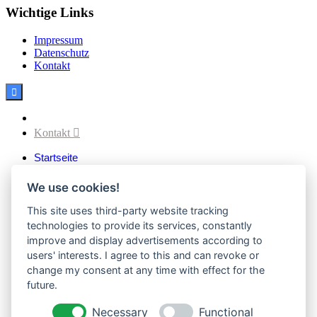
Wichtige Links
Impressum
Datenschutz
Kontakt

Facebook
Kontakt

Startseite
Aktuelles
Verein
We use cookies!
Vereinsvorstand
Vereinssatzung
This site uses third-party website tracking
Vereinsgeschichte
technologies to provide its services, constantly
Downloads
improve and display advertisements according to
Sektionen
users' interests. I agree to this and can revoke or
Fußball
change my consent at any time with effect for the
1. Mannschaften
2. Mannschaften
future.
C-Junioren SV Eintracht Ifta
E-Junioren SG FSV Creuzburg
Necessary
Functional