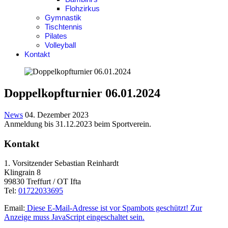
Flohzirkus
Gymnastik
Tischtennis
Pilates
Volleyball
Kontakt
Doppelkopfturnier 06.01.2024
News
04. Dezember 2023
Anmeldung bis 31.12.2023 beim Sportverein.
Kontakt
1. Vorsitzender Sebastian Reinhardt
Klingrain 8
99830 Treffurt / OT Ifta
Tel:
01722033695
Email:
Diese E-Mail-Adresse ist vor Spambots geschützt! Zur
Anzeige muss JavaScript eingeschaltet sein.