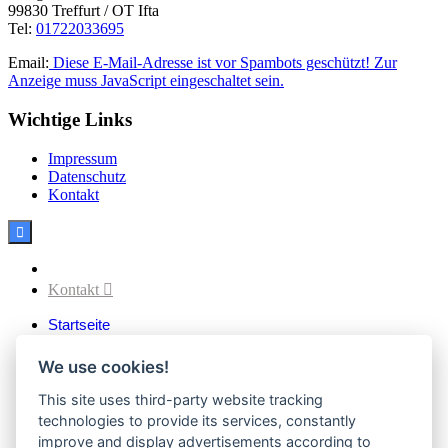
99830 Treffurt / OT Ifta
Tel:
01722033695
Email:
Diese E-Mail-Adresse ist vor Spambots geschützt! Zur
Anzeige muss JavaScript eingeschaltet sein.
Wichtige Links
Impressum
Datenschutz
Kontakt

Facebook
Kontakt

Startseite
Aktuelles
Verein
We use cookies!
Vereinsvorstand
Vereinssatzung
This site uses third-party website tracking
Vereinsgeschichte
technologies to provide its services, constantly
Downloads
improve and display advertisements according to