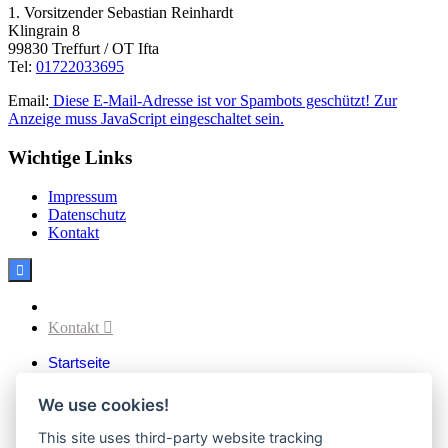
1. Vorsitzender Sebastian Reinhardt
Klingrain 8
99830 Treffurt / OT Ifta
Tel:
01722033695
Email:
Diese E-Mail-Adresse ist vor Spambots geschützt! Zur
Anzeige muss JavaScript eingeschaltet sein.
Wichtige Links
Impressum
Datenschutz
Kontakt

Facebook
Kontakt

Startseite
Aktuelles
Verein
We use cookies!
Vereinsvorstand
Vereinssatzung
This site uses third-party website tracking