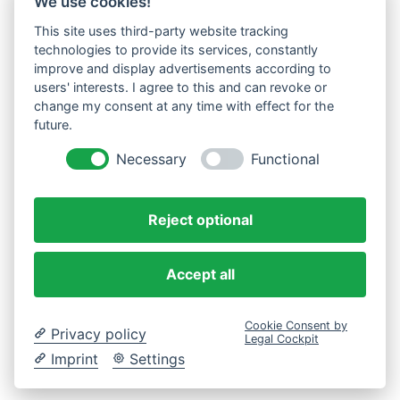
We use cookies!
Vereinsvorstand
Vereinssatzung
This site uses third-party website tracking
Vereinsgeschichte
technologies to provide its services, constantly
Downloads
improve and display advertisements according to
Sektionen
users' interests. I agree to this and can revoke or
Fußball
change my consent at any time with effect for the
1. Mannschaften
2. Mannschaften
future.
C-Junioren SV Eintracht Ifta
E-Junioren SG FSV Creuzburg
Necessary
Functional
D-Junioren SG FSV Creuzburg
E-Junioren SG FSV Creuzburg II
D-Junioren SG FSV Creuzburg II
Reject optional
Kindersport
Bambini's
Flohzirkus
Gymnastik
Accept all
Tischtennis
Pilates
Volleyball
Cookie Consent by
Privacy policy
Kontakt
Legal Cockpit
Imprint
Settings
0151 / 17248560
vorstand@sv-eintracht-ifta.de