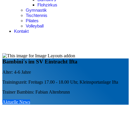
Flohzirkus
Gymnastik
Tischtennis
Pilates
Volleyball
Kontakt
Bambini´s im SV Eintracht Ifta
Alter: 4-6 Jahre
Trainingszeit: Freitags 17.00 - 18.00 Uhr, Kleinsportanlage Ifta
Trainer Bambins: Fabian Altenbrunn
Aktuelle News