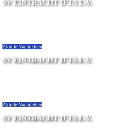
SV EINTRACHT IFTA E.V.
Sektion Gymnastik
Aktulle Nachrichten
SV EINTRACHT IFTA E.V.
Sektion Pilates
Aktulle Nachrichten
SV EINTRACHT IFTA E.V.
Kinder&Jugend