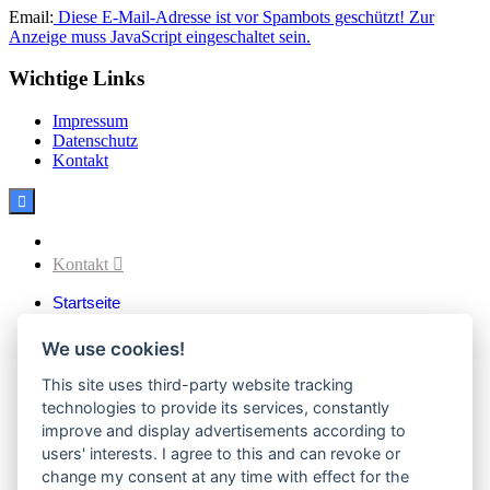
Email:
Diese E-Mail-Adresse ist vor Spambots geschützt! Zur
Anzeige muss JavaScript eingeschaltet sein.
Wichtige Links
Impressum
Datenschutz
Kontakt

Facebook
Kontakt

Startseite
Aktuelles
Verein
We use cookies!
Vereinsvorstand
Vereinssatzung
This site uses third-party website tracking
Vereinsgeschichte
technologies to provide its services, constantly
Downloads
improve and display advertisements according to
Sektionen
users' interests. I agree to this and can revoke or
Fußball
change my consent at any time with effect for the
1. Mannschaften