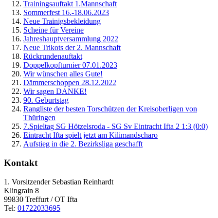
Trainingsauftakt 1.Mannschaft
Sommerfest 16.-18.06.2023
Neue Trainigsbekleidung
Scheine für Vereine
Jahreshauptversammlung 2022
Neue Trikots der 2. Mannschaft
Rückrundenauftakt
Doppelkopfturnier 07.01.2023
Wir wünschen alles Gute!
Dämmerschoppen 28.12.2022
Wir sagen DANKE!
90. Geburtstag
Rangliste der besten Torschützen der Kreisoberligen von
Thüringen
7.Spieltag SG Hötzelsroda - SG Sv Eintracht Ifta 2 1:3 (0:0)
Eintracht Ifta spielt jetzt am Kilimandscharo
Aufstieg in die 2. Bezirksliga geschafft
Kontakt
1. Vorsitzender Sebastian Reinhardt
Klingrain 8
99830 Treffurt / OT Ifta
Tel:
01722033695