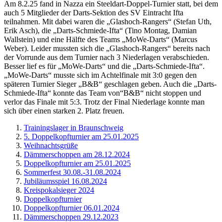
Am 8.2.25 fand in Nazza ein Steeldart-Doppel-Turnier statt, bei dem
auch 5 Mitglieder der Darts-Sektion des SV Eintracht Ifta
teilnahmen. Mit dabei waren die „Glashoch-Rangers“ (Stefan Uth,
Erik Asch), die „Darts-Schmiede-Ifta“ (Tino Montag, Damian
Wallstein) und eine Hälfte des Teams „MoWe-Darts“ (Marcus
Weber). Leider mussten sich die „Glashoch-Rangers“ bereits nach
der Vorrunde aus dem Turnier nach 3 Niederlagen verabschieden.
Besser lief es für „MoWe-Darts“ und die „Darts-Schmiede-Ifta“.
„MoWe-Darts“ musste sich im Achtelfinale mit 3:0 gegen den
späteren Turnier Sieger „B&B“ geschlagen geben. Auch die „Darts-
Schmiede-Ifta“ konnte das Team von“B&B“ nicht stoppen und
verlor das Finale mit 5:3. Trotz der Final Niederlage konnte man
sich über einen starken 2. Platz freuen.
Trainingslager in Braunschweig
5. Doppelkopfturnier am 25.01.2025
Weihnachtsgrüße
Dämmerschoppen am 28.12.2024
Doppelkopfturnier am 25.01.2025
Sommerfest 30.08.-31.08.2024
Jubiläumsspiel 16.08.2024
Kreispokalsieger 2024
Doppelkopfturnier
Doppelkopfturnier 06.01.2024
Dämmerschoppen 29.12.2023