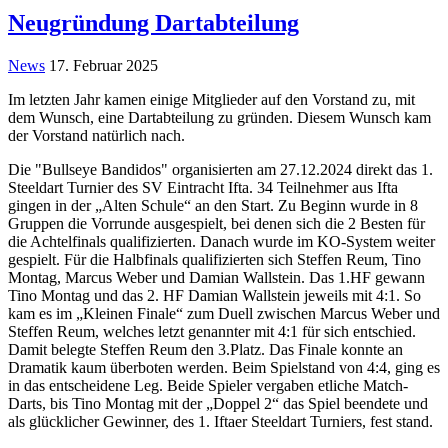
Neugründung Dartabteilung
News
17. Februar 2025
Im letzten Jahr kamen einige Mitglieder auf den Vorstand zu, mit
dem Wunsch, eine Dartabteilung zu gründen. Diesem Wunsch kam
der Vorstand natürlich nach.
Die "Bullseye Bandidos" organisierten am 27.12.2024 direkt das 1.
Steeldart Turnier des SV Eintracht Ifta. 34 Teilnehmer aus Ifta
gingen in der „Alten Schule“ an den Start. Zu Beginn wurde in 8
Gruppen die Vorrunde ausgespielt, bei denen sich die 2 Besten für
die Achtelfinals qualifizierten. Danach wurde im KO-System weiter
gespielt. Für die Halbfinals qualifizierten sich Steffen Reum, Tino
Montag, Marcus Weber und Damian Wallstein. Das 1.HF gewann
Tino Montag und das 2. HF Damian Wallstein jeweils mit 4:1. So
kam es im „Kleinen Finale“ zum Duell zwischen Marcus Weber und
Steffen Reum, welches letzt genannter mit 4:1 für sich entschied.
Damit belegte Steffen Reum den 3.Platz. Das Finale konnte an
Dramatik kaum überboten werden. Beim Spielstand von 4:4, ging es
in das entscheidene Leg. Beide Spieler vergaben etliche Match-
Darts, bis Tino Montag mit der „Doppel 2“ das Spiel beendete und
als glücklicher Gewinner, des 1. Iftaer Steeldart Turniers, fest stand.