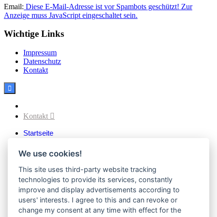
Email:
Diese E-Mail-Adresse ist vor Spambots geschützt! Zur
Anzeige muss JavaScript eingeschaltet sein.
Wichtige Links
Impressum
Datenschutz
Kontakt

Facebook
Kontakt

Startseite
Aktuelles
Verein
We use cookies!
Vereinsvorstand
Vereinssatzung
This site uses third-party website tracking
Vereinsgeschichte
technologies to provide its services, constantly
Downloads
improve and display advertisements according to
Sektionen
users' interests. I agree to this and can revoke or
Fußball
change my consent at any time with effect for the
1. Mannschaften