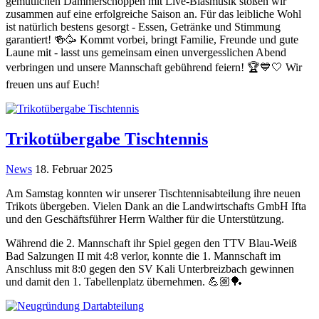
gemütlichen Dämmerschoppen mit Live-Blasmusik stoßen wir
zusammen auf eine erfolgreiche Saison an. Für das leibliche Wohl
ist natürlich bestens gesorgt - Essen, Getränke und Stimmung
garantiert! 🍻🥳 Kommt vorbei, bringt Familie, Freunde und gute
Laune mit - lasst uns gemeinsam einen unvergesslichen Abend
verbringen und unsere Mannschaft gebührend feiern! 🏆💙🤍 Wir
freuen uns auf Euch!
Trikotübergabe Tischtennis
News
18. Februar 2025
Am Samstag konnten wir unserer Tischtennisabteilung ihre neuen
Trikots übergeben. Vielen Dank an die Landwirtschafts GmbH Ifta
und den Geschäftsführer Herrn Walther für die Unterstützung.
Während die 2. Mannschaft ihr Spiel gegen den TTV Blau-Weiß
Bad Salzungen II mit 4:8 verlor, konnte die 1. Mannschaft im
Anschluss mit 8:0 gegen den SV Kali Unterbreizbach gewinnen
und damit den 1. Tabellenplatz übernehmen. 💪🏼🏓